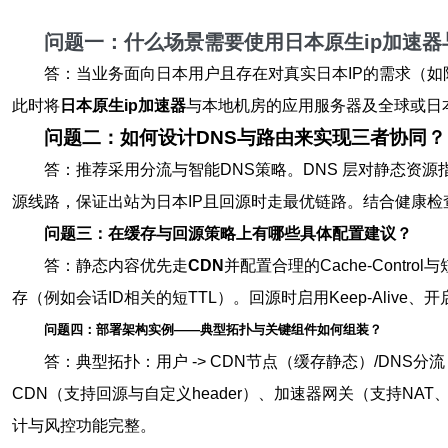
问题一：什么场景需要使用
日本原生ip加速器
答：当业务面向日本用户且存在对真实日本IP的需求（如
此时将
日本原生ip加速器
与本地机房的应用服务器及全球或日
问题二：如何设计DNS与路由来实现三者协同？
答：推荐采用分流与智能DNS策略。DNS 层对静态资源
源线路，保证出站为日本IP且回源时走最优链路。结合健康检查
问题三：在缓存与回源策略上有哪些具体配置建议？
答：静态内容优先走
CDN
并配置合理的Cache-Contro
存（例如会话ID相关的短TTL）。回源时启用Keep-Alive
问题四：部署架构实例——典型拓扑与关键组件如何组装？
答：典型拓扑：用户 -> CDN节点（缓存静态）/DNS分
CDN（支持回源与自定义header）、加速器网关（支持NAT、
计与风控功能完整。