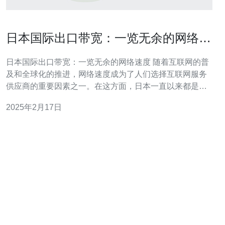
日本国际出口带宽：一览无余的网络速
度
日本国际出口带宽：一览无余的网络速度 随着互联网的普
及和全球化的推进，网络速度成为了人们选择互联网服务
供应商的重要因素之一。在这方面，日本一直以来都是全
球领先的国家之一。本文将介绍日本的国际出口带宽，探
2025年2月17日
讨其网络速度的优势。 日本作为一个高度发达的科技国
家，一直致力于提升其互联网基础设施。在国际出口带宽
方面，日本拥有世界上最大的