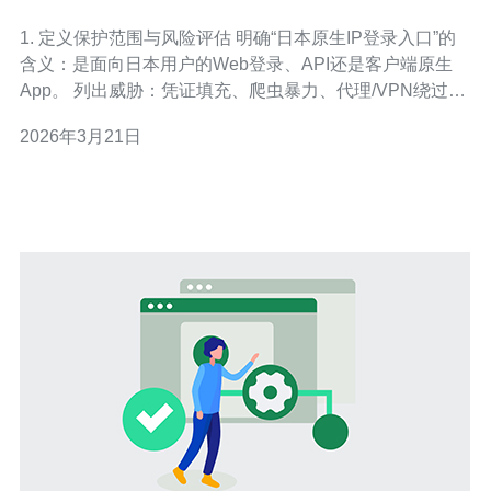
用和异常登录的最佳实践
1. 定义保护范围与风险评估 明确“日本原生IP登录入口”的
含义：是面向日本用户的Web登录、API还是客户端原生
App。 列出威胁：凭证填充、爬虫暴力、代理/VPN绕过、
会话劫持。 输出可度量的安全要求：阻断非日本常用
2026年3月21日
ISP（可选）、MFA覆盖率、异常登录报警时限。 2. 强制
HTTPS 与 TLS 最佳实践 在负载均衡器或反向代理（如Ng