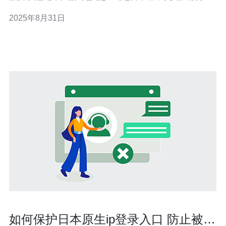
场特点和消费习惯，成为了许多跨境卖家的新宠。如何通
2025年8月31日
过微信这一社交工具，快速有效地找到合适的日本站群资
源？本文将为你提供一些实用技巧，助你在竞争激烈的市
场中脱颖而出。
如何保护日本原生ip登录入口 防止被盗