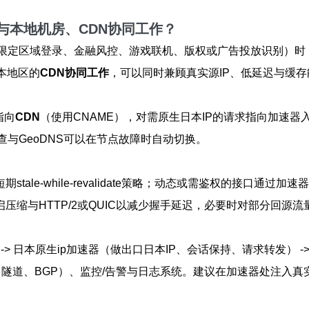
与
本地机房
、
CDN协同工作
？
限定区域登录、金融风控、游戏联机、版权或广告投放识别）时，单
本地区的
CDN协同工作
，可以同时兼顾真实源IP、低延迟与缓存
指向
CDN
（使用CNAME），对需原生日本IP的请求指向加速
与GeoDNS可以在节点故障时自动切换。
l与短期stale-while-revalidate策略；动态或需鉴权的
、开启压缩与HTTP/2或QUIC以减少握手延迟，必要时对部分回源
流 -> 日本原生ip加速器（做出口日本IP、会话保持、请求转发） 
隧道、BGP）、监控/告警与日志系统。建议在加速器处注入真实访客I