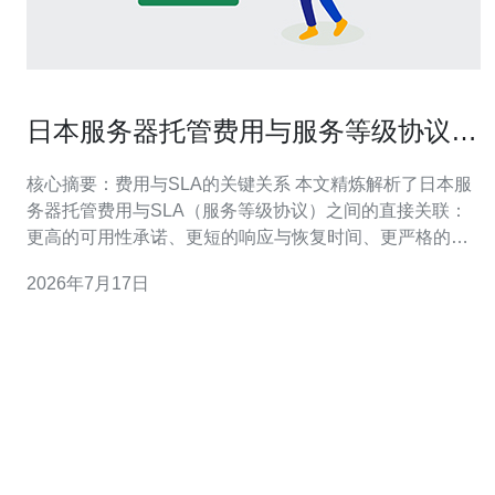
日本服务器托管费用与服务等级协议
SLA的关系分析
核心摘要：费用与SLA的关键关系 本文精炼解析了日本服
务器托管费用与SLA（服务等级协议）之间的直接关联：
更高的可用性承诺、更短的响应与恢复时间、更严格的赔
偿条款通常意味着更高的基础与增值费用。影响价格的具
2026年7月17日
体项包括物理主机与VPS硬件、带宽与公网IP成本、机房
等级与电力冗余、CDN与DDoS防御服务、运维与监控支
持等。结合业务容错需求、预算与风