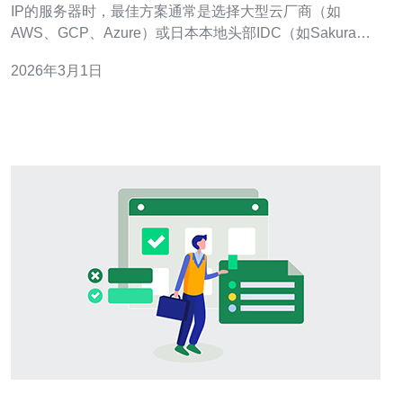
IP的服务器时，最佳方案通常是选择大型云厂商（如
AWS、GCP、Azure）或日本本地头部IDC（如Sakura、
NTT）以换取可靠性与合规支持；最便宜的路径则多为
2026年3月1日
VPS/轻量云（Vultr、Linode东京节点、ConoHa）或二级
托管，但可能在IP归属、反滥用信誉与法律支持上有限。
折中方案