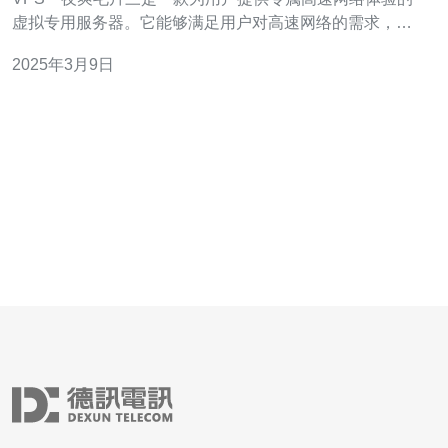
虚拟专用服务器。它能够满足用户对高速网络的需求，为
用户提供稳定、快速、安全的网络环境。 日本私人VPS一
2025年3月9日
夜爽毛片三采用先进的网络技术，具备卓越的网络性能。
其网络连接速度快，延迟低，可以满足用户对高速网络的
需求。无论是进行在