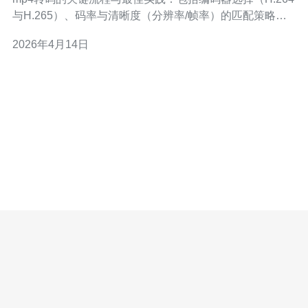
与H.265）、码率与清晰度（分辨率/帧率）的匹配策略、
使用ffmpeg的常见参数（如CRF、两遍编码、GOP长
2026年4月14日
度）、硬件加速（NVENC/QuickSync）带来的性能提升，
以及如何结合VPS、主机、域名解析、CDN缓存和DDoS
防御构