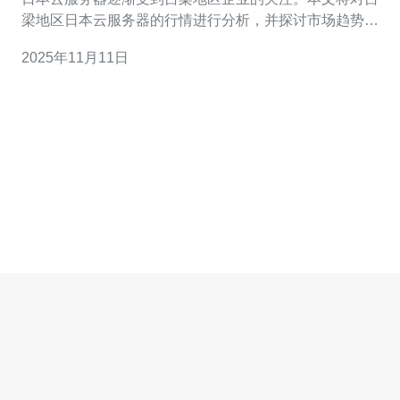
梁地区日本云服务器的行情进行分析，并探讨市场趋势，
同时提供详细的购买操作指南。 1. 吕梁地区日本云服务器
2025年11月11日
的市场概况 1.1 发展背景 近年来，云计算的普及使得越来
越多的企业选择将自己的服务迁移到云端。日本云服务器
因其稳定性和高效性，成为了许多