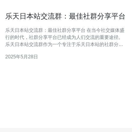
乐天日本站交流群：最佳社群分享平台
乐天日本站交流群：最佳社群分享平台 在当今社交媒体盛
行的时代，社群分享平台已经成为人们交流的重要途径。
乐天日本站交流群作为一个专注于乐天日本站的社群分享
平台，为用户提供了一个分享购物心得、获取优惠信息和
2025年5月28日
交流购物经验的理想环境。 乐天日本站交流群的特点在于
其专注性和互动性。平台汇聚了大量热爱购物的用户，他
们在这里分享自己的购