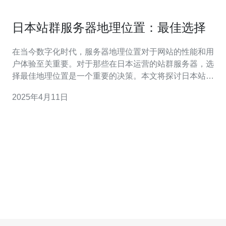
日本站群服务器地理位置：最佳选择
在当今数字化时代，服务器地理位置对于网站的性能和用
户体验至关重要。对于那些在日本运营的站群服务器，选
择最佳地理位置是一个重要的决策。本文将探讨日本站群
服务器地理位置的选择，以帮助您做出明智的决策。 东京
2025年4月11日
作为日本的首都和经济中心，是日本站群服务器的首选之
地。东京拥有先进的基础设施和通信网络，提供稳定高速
的网络连接。此外，东京还拥有多个数据中