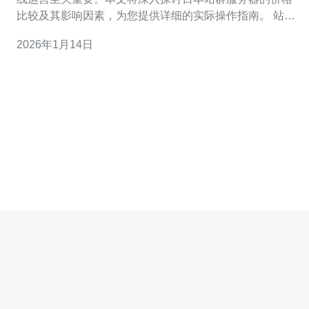
比较及其影响因素，为您提供详细的实际操作指南。 站群
服务器是指一台服务器上托管多个网站，通常被用于SEO
2026年1月14日
优化和网络营销。日本因其先进的网络基础设施和良好的
用户体验而成为许多企业的首选。 1. 日本站群服务器的基
本概念 日本站群服务器是专为需要