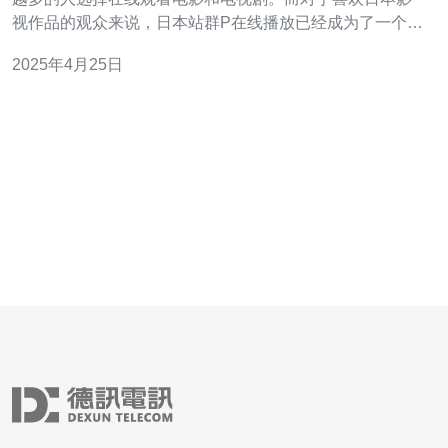
视作品的观众来说，日本站群P在线播放已经成为了一个备
受关注的话题。那么，为什么日本站群P在线播放成为了观
2025年4月25日
众的最佳选择呢？接下来，我们将从以下几个方面进行探
讨。 日本站群P在线播