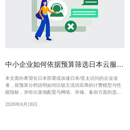
中小企业如何依据预算筛选日本云服务
器推荐品牌与配置
本文面向希望在日本部署或加速日本/亚太访问的企业读
者，按预算分档说明如何比较主流供应商的计费模型与性
能指标，并给出落地配置与网络、存储、备份方面的选择
建议，便于快速确定适配的方案。 应该准备多少预算来选
2026年6月18日
购日本云服务器？ 先明确用途：网站托管、后台API、数
据库或CDN节点等会决定资源需求。一般入门级项目月预
算可控在3,000–10,000日元