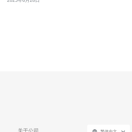
2025年6月28日
势，帮助您选择稳定、高效的虚拟主机。 VPS是Virtual
Private Server的缩写，即虚拟专用服务器。
关于公司
繁体中文