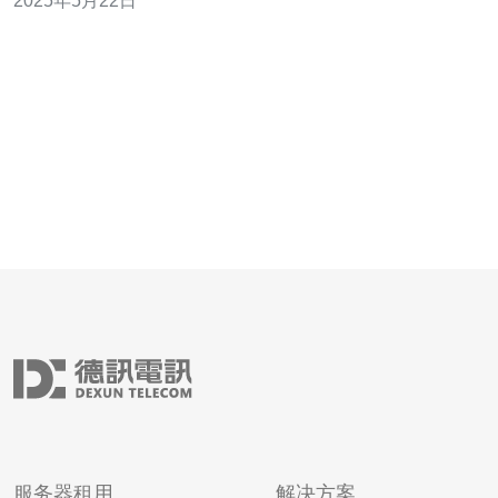
2025年5月22日
的云服务器。 Sakura Cloud是一家知名的日本云服务器供
应商，提供灵活多样的云计算服务。其服务器性能稳定可
靠，拥有全
服务器租用
解决方案