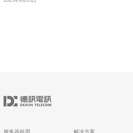
2025年9月23日
域版权政策和用户设置等因素，以帮助用户更好地理解这
一困境。 为什么iPhone使用日本原生IP无法观看Hulu？
首先，Hulu作为
服务器租用
解决方案