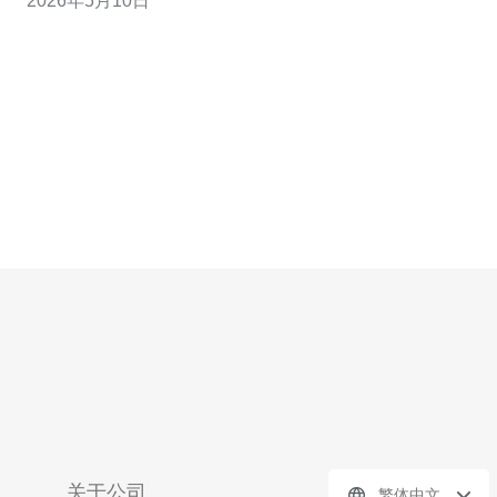
2026年5月10日
性能、兼容性与安全性。 L2TP通常与IPSec配合使用（常
称L2TP/IPSec），其最大优势在于兼容性广泛，几乎所有
主流操作系统（Wind
关于公司
繁体中文