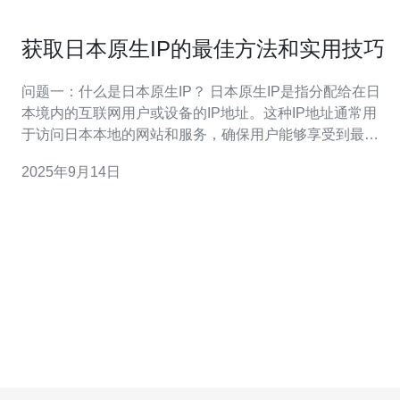
获取日本原生IP的最佳方法和实用技巧
问题一：什么是日本原生IP？ 日本原生IP是指分配给在日
本境内的互联网用户或设备的IP地址。这种IP地址通常用
于访问日本本地的网站和服务，确保用户能够享受到最佳
的网络体验。此外，拥有日本原生IP还可以帮助用户绕过
2025年9月14日
地理限制，访问日本特有的内容和服务。 问题二：获取日
本原生IP的主要方法有哪些？ 获取日本原生IP的主要方法
有以下几种：