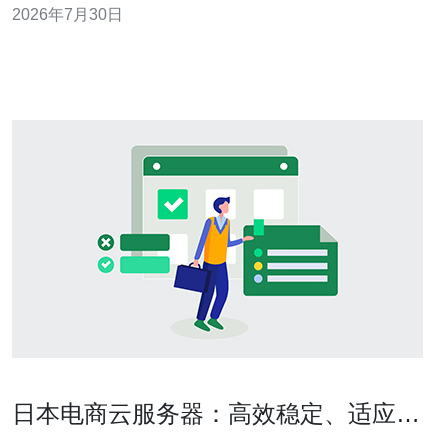
2026年7月30日
2.逐项解读费用项与单位转换 - 步骤1：识别列名（Base、
Bandwidth per Mbps、IP
日本电商云服务器：高效稳定、适应多
种需求