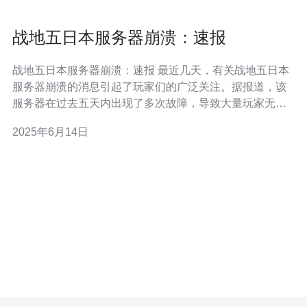
战地五日本服务器崩溃：速报
战地五日本服务器崩溃：速报 最近几天，有关战地五日本
服务器崩溃的消息引起了玩家们的广泛关注。据报道，该
服务器在过去五天内出现了多次故障，导致大量玩家无法
正常游戏。 战地五日本服务器崩溃的原因尚不明确，但有
2025年6月14日
玩家表示，这可能与服务器负荷过重有关。在崩溃期间，
玩家们遭遇了游戏延迟、掉线等问题，严重影响了游戏体
验。 许多玩家对战地