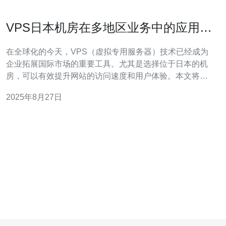
VPS日本机房在多地区业务中的应用实
例
在全球化的今天，VPS（虚拟专用服务器）技术已经成为
企业拓展国际市场的重要工具。尤其是选择位于日本的机
房，可以有效提升网站的访问速度和用户体验。本文将探
讨VPS日本机房在多地区业务中的应用实例，并推荐德讯
2025年8月27日
电讯，作为高性能和稳定性并重的服务提供商。 VPS的基
本概念与优势 VPS是将一台物理服务器虚拟化成多个独立
的虚拟服务器，每个虚拟服务器都有